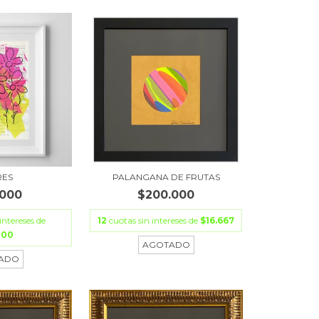
RES
PALANGANA DE FRUTAS
.000
$200.000
intereses de
12
cuotas sin intereses de
$16.667
000
AGOTADO
ADO