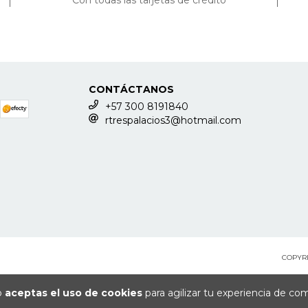
CONTÁCTANOS
+57 300 8191840
rtrespalacios3@hotmail.com
COPYRI
io
aceptas el uso de cookies
para agilizar tu experiencia de co