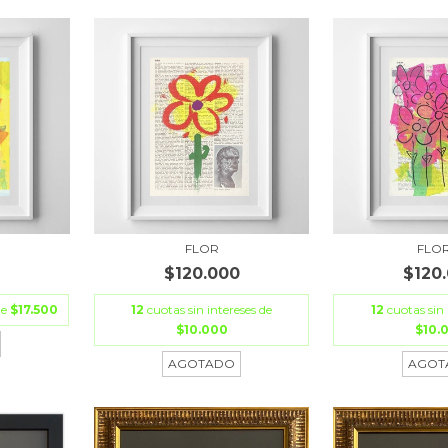
O
FLOR
FLO
$120.000
$120
de
$17.500
12
cuotas sin intereses de
12
cuotas sin 
$10.000
$10.
AGOTADO
AGOT