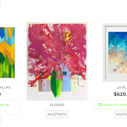
ILLAS
LA P
0
$620
ses de
12
cuotas sin inte
FLORES
AGOTADO
AGOT