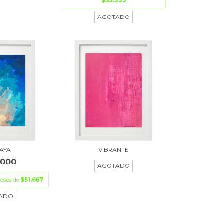
$33.333
AGOTADO
LAYA
VIBRANTE
.000
AGOTADO
reses de
$51.667
ADO