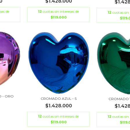
0
$1.428.000
$1.42
ses de
12
cuotas sin intereses de
12
cuotas sin 
$119.000
$119
 - ORO
CROMADO AZUL - S
CROMADO V
$1.428.000
$1.42
12
cuotas sin intereses de
12
cuotas sin 
$119.000
$119