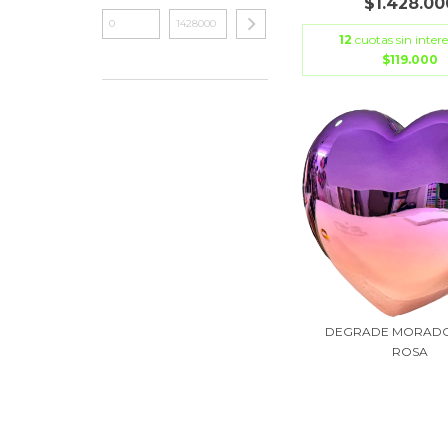
$1.428.00
12
cuotas sin intere
$119.000
DEGRADE MORADO
ROSA