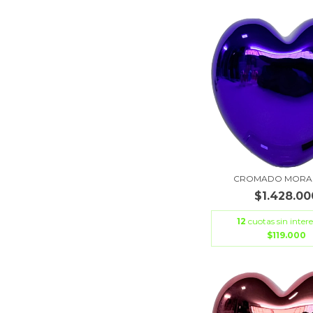
CROMADO MORAD
$1.428.00
12
cuotas sin intere
$119.000