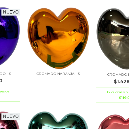
NUEVO
CROMADO NARANJA - S
O - S
CROMADO N
0
$1.42
ses de
12
cuotas sin 
$119
NUEVO