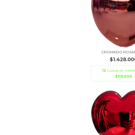
CROMADO ROSAD
$1.428.00
12
cuotas sin intere
$119.000