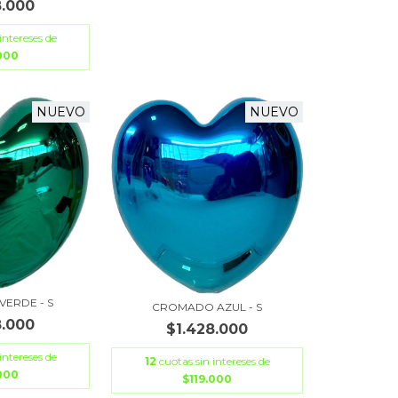
8.000
intereses de
.000
NUEVO
NUEVO
ERDE - S
CROMADO AZUL - S
8.000
$1.428.000
intereses de
12
cuotas sin intereses de
.000
$119.000