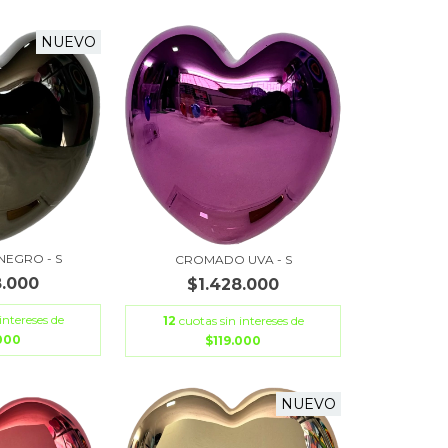
NUEVO
EGRO - S
CROMADO UVA - S
8.000
$1.428.000
intereses de
12
cuotas sin intereses de
.000
$119.000
NUEVO