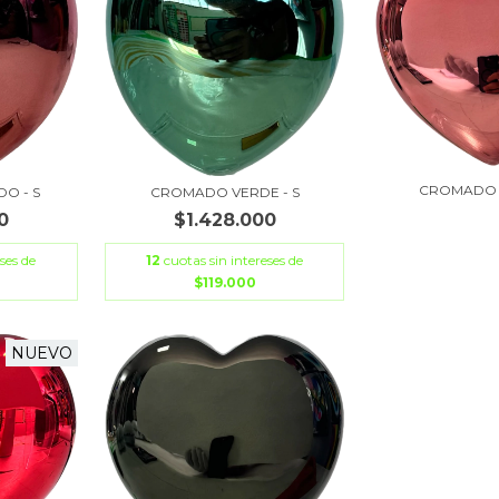
CROMADO
O - S
CROMADO VERDE - S
0
$1.428.000
ses de
12
cuotas sin intereses de
$119.000
NUEVO